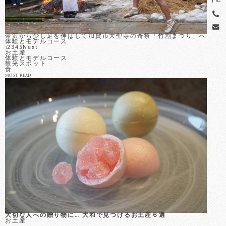
金沢から少し足を伸ばして加賀市大聖寺の奇祭「竹割まつり」へ
体験とモデルコース
2
3
4
5
Next
1
お土産
体験とモデルコース
観光スポット
食
MOST READ
金沢
大切な人への贈り物に… 大和で見つけるお土産６選
食
お土産