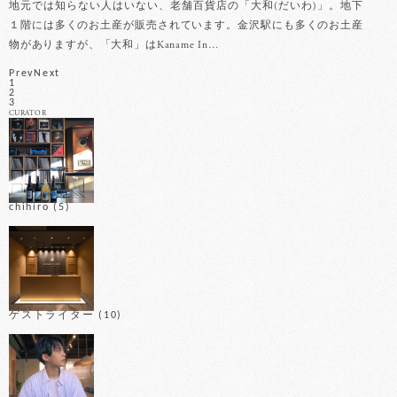
カレ
地元では知らない人はいない、老舗百貨店の「大和(だいわ)」。地下
も
いの
１階には多くのお土産が販売されています。金沢駅にも多くのお土産
周
レー
物がありますが、「大和」はKaname In…
Prev
Next
1
2
3
CURATOR
chihiro
(5)
ゲストライター
(10)