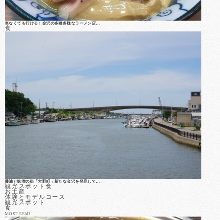
車なくても行ける！金沢の多種多様なラーメン店…
食
醤油と味噌の街「大野町」新たな金沢を発見して…
観光スポット
食
お土産
体験とモデルコース
観光スポット
食
MOST READ