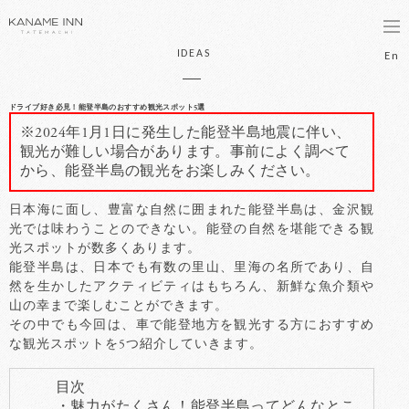
bo
IDEAS
En
ドライブ好き必見！能登半島のおすすめ観光スポット5選
※2024年1月1日に発生した能登半島地震に伴い、
観光が難しい場合があります。事前によく調べて
から、能登半島の観光をお楽しみください。
日本海に面し、豊富な自然に囲まれた能登半島は、金沢観
光では味わうことのできない。能登の自然を堪能できる観
光スポットが数多くあります。
能登半島は、日本でも有数の里山、里海の名所であり、自
然を生かしたアクティビティはもちろん、新鮮な魚介類や
山の幸まで楽しむことができます。
その中でも今回は、車で能登地方を観光する方におすすめ
な観光スポットを5つ紹介していきます。
目次
・魅力がたくさん！能登半島ってどんなとこ