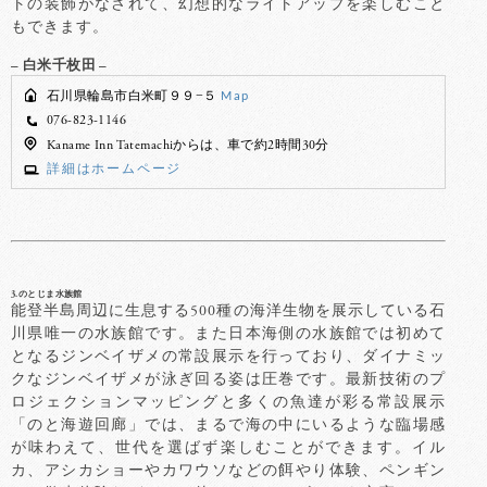
トの装飾がなされて、幻想的なライトアップを楽しむこと
もできます。
– 白米千枚田 –
石川県輪島市白米町９９−５
Map
076-823-1146
Kaname Inn Tatemachiからは、車で約2時間30分
詳細はホームページ
3.のとじま水族館
能登半島周辺に生息する500種の海洋生物を展示している石
川県唯一の水族館です。また日本海側の水族館では初めて
となるジンベイザメの常設展示を行っており、ダイナミッ
クなジンベイザメが泳ぎ回る姿は圧巻です。最新技術のプ
ロジェクションマッピングと多くの魚達が彩る常設展示
「のと海遊回廊」では、まるで海の中にいるような臨場感
が味わえて、世代を選ばず楽しむことができます。イル
カ、アシカショーやカワウソなどの餌やり体験、ペンギン