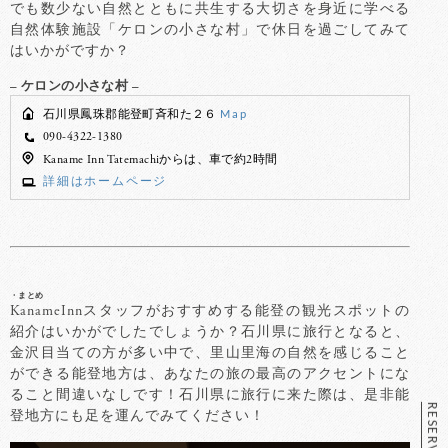
でも数少ない自然とともに共生する大切さを身近に学べる
自然体験施設「ケロンの小さな村」で休日を過ごしてみて
はいかがですか？
– ケロンの小さな村 –
石川県鳳珠郡能登町斉和た２６
Map
090-4322-1380
Kaname Inn Tatemachiからは、車で約2時間
詳細はホームページ
・まとめ
KanameInnスタッフがおすすめする能登の観光スポットの
紹介はいかがでしたでしょうか？石川県に旅行となると、
金沢目当ての方が多い中で、里山里海の自然を感じること
ができる能登地方は、あなたの旅の最高のアクセントにな
ること間違いなしです！石川県に旅行に来た際は、是非能
登地方にも足を運んでみてください！