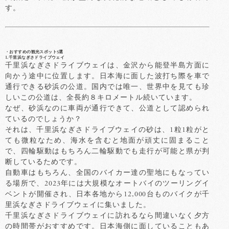
す。
・おすすめの観光スポット5選
1.千里浜なぎさドライブウェイ
千里浜なぎさドライブウェイは、金沢から能登半島方面に
向かう途中に位置します。日本海に面した波打ち際を車で
通行できる砂浜の公道。国内では唯一、世界中を見ても珍
しいこの公道は、全長約８キロメートル続いています。
なぜ、砂浜なのに車両が通行できて、公道として認められ
ているのでしょうか？
それは、千里浜なぎさドライブウェイの砂は、1粒1粒がと
ても微粒なため、海水を含むと地面が頑丈に固まること
で、四輪駆動はもちろん二輪駆動でも走行が可能と県が判
断しているためです。
自動車はもちろん、全国のバイカー達の聖地にもなってい
る場所で、2023年には大規模なオートバイのツーリングイ
ベントが開催され、日本各地から12,000台ものバイクが千
里浜なぎさドライブウェイに集いました。
千里浜なぎさドライブウェイに訪れるなら間違いなく夕方
の時間帯がおすすめです。日本海側に面していることもあ