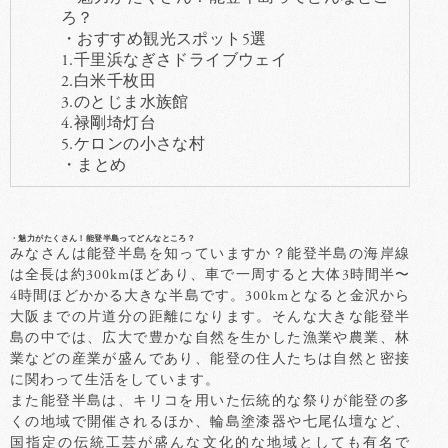
ろ？
・おすすめ観光スポット5選
1.千里浜なぎさドライブウェイ
2.白米千枚田
3.のとじま水族館
4.禄剛埼灯台
5.ケロンの小さな村
・まとめ
・魅力がたくさん！能登半島ってどんなところ？
みなさんは能登半島を知っていますか？能登半島の海岸線
は全長は約300kmほどあり、車で一周すると大体3時間半〜
4時間ほどかかる大きな半島です。300kmとなると金沢から
大阪までの片道分の距離になります。そんな大きな能登半
島の中では、広大で豊かな自然を生かした漁業や農業、林
業などの産業が盛んであり、能登の住人たちは自然と密接
に関わって生活をしています。
また能登半島は、キリコを用いた伝統的な祭りが能登の多
くの地域で開催されるほか、輪島塗漆器や七尾仏壇など、
国指定の伝統工芸が盛んな文化的な地域としても有名で