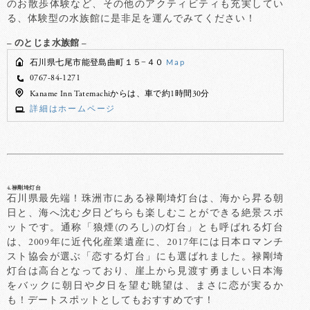
のお散歩体験など、その他のアクティビティも充実してい
る、体験型の水族館に是非足を運んでみてください！
– のとじま水族館 –
石川県七尾市能登島曲町１５−４０
Map
0767-84-1271
Kaname Inn Tatemachiからは、車で約1時間30分
詳細はホームページ
4.禄剛埼灯台
石川県最先端！珠洲市にある禄剛埼灯台は、海から昇る朝
日と、海へ沈む夕日どちらも楽しむことができる絶景スポ
ットです。通称「狼煙(のろし)の灯台」とも呼ばれる灯台
は、2009年に近代化産業遺産に、2017年には日本ロマンチ
スト協会が選ぶ「恋する灯台」にも選ばれました。禄剛埼
灯台は高台となっており、崖上から見渡す勇ましい日本海
をバックに朝日や夕日を望む眺望は、まさに恋が実るか
も！デートスポットとしてもおすすめです！