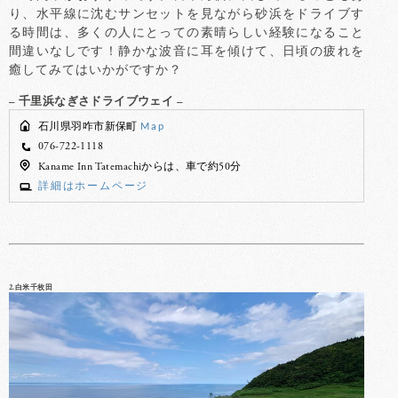
り、水平線に沈むサンセットを見ながら砂浜をドライブす
る時間は、多くの人にとっての素晴らしい経験になること
間違いなしです！静かな波音に耳を傾けて、日頃の疲れを
癒してみてはいかがですか？
– 千里浜なぎさドライブウェイ –
石川県羽咋市新保町
Map
076-722-1118
Kaname Inn Tatemachiからは、車で約50分
詳細はホームページ
2.白米千枚田