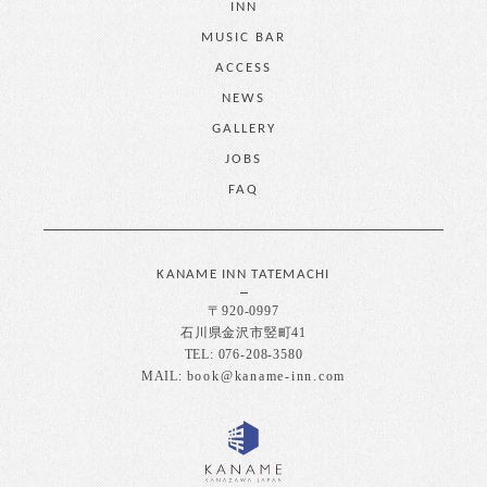
INN
MUSIC BAR
ACCESS
NEWS
GALLERY
JOBS
FAQ
KANAME INN TATEMACHI
〒920-0997
石川県金沢市竪町41
TEL: 076-208-3580
MAIL:
book@kaname-inn.com