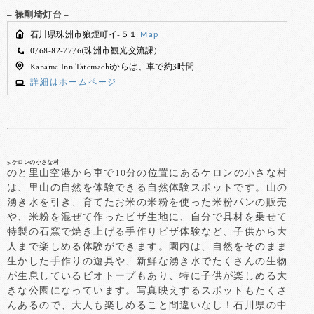
– 禄剛埼灯台 –
石川県珠洲市狼煙町イ-５１
Map
0768-82-7776(珠洲市観光交流課)
Kaname Inn Tatemachiからは、車で約3時間
詳細はホームページ
5.ケロンの小さな村
のと里山空港から車で10分の位置にあるケロンの小さな村
は、里山の自然を体験できる自然体験スポットです。山の
湧き水を引き、育てたお米の米粉を使った米粉パンの販売
や、米粉を混ぜて作ったピザ生地に、自分で具材を乗せて
特製の石窯で焼き上げる手作りピザ体験など、子供から大
人まで楽しめる体験ができます。園内は、自然をそのまま
生かした手作りの遊具や、新鮮な湧き水でたくさんの生物
が生息しているビオトープもあり、特に子供が楽しめる大
きな公園になっています。写真映えするスポットもたくさ
んあるので、大人も楽しめること間違いなし！石川県の中