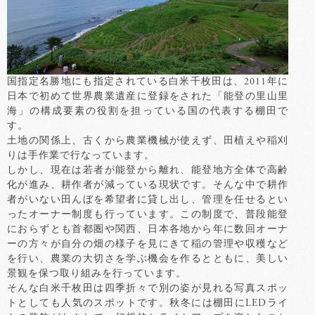
国指定名勝地にも指定されている白米千枚田は、2011年に
日本で初めて世界農業遺産に登録をされた「能登の里山里
海」の構成要素の役割を担っている国の代表する棚田で
す。
土地の関係上、古くから農業機械が使えず、田植えや稲刈
りは手作業で行なっています。
しかし、現在は若者が能登から離れ、能登地方全体で高齢
化が進み、耕作者が減っている現状です。そんな中で耕作
者がいない田んぼを希望者に貸し出し、管理を任せるとい
ったオーナー制度も行っています。この制度で、普段能登
におらずとも首都圏や関西、日本各地から年に数回オーナ
ーの方々が自分の畑の様子を見にきて稲の管理や収穫など
を行い、農業の大切さを学ぶ機会を作るとともに、美しい
景観を保つ取り組みを行っています。
そんな白米千枚田は四季折々で別の姿が見れる写真スポッ
トとしても人気のスポットです。秋冬には棚田にLEDライ