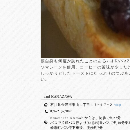
僕自身も何度か訪れたことのあるand KA
ソマシーンを使用。コーヒーの苦味が少しだ
しっかりとしたトーストにたっぷりのつぶあ
い。
– and KANAZAWA –
石川県金沢市東山１丁目１７−１７−２
Map
076-213-7002
Kaname Inn Tatemachiからは、徒歩で約35分
バスで片町バス停より[84][85]番バスで約10分乗
橋場町バス停下車後、徒歩約7分