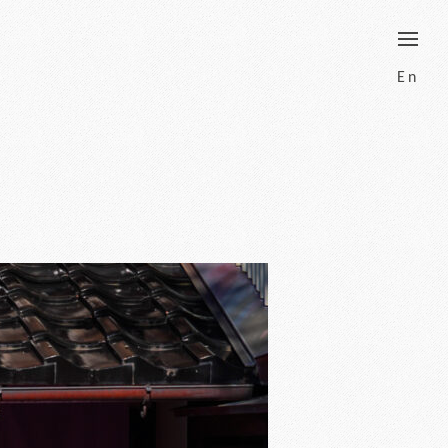
border
En